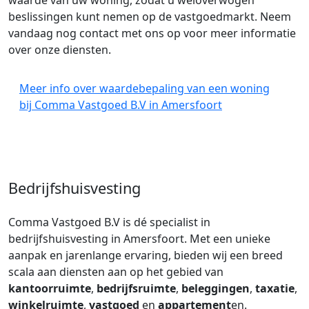
waarde van uw woning, zodat u weloverwogen
beslissingen kunt nemen op de vastgoedmarkt. Neem
vandaag nog contact met ons op voor meer informatie
over onze diensten.
Meer info over waardebepaling van een woning
bij Comma Vastgoed B.V in Amersfoort
Bedrijfshuisvesting
Comma Vastgoed B.V is dé specialist in
bedrijfshuisvesting in Amersfoort. Met een unieke
aanpak en jarenlange ervaring, bieden wij een breed
scala aan diensten aan op het gebied van
kantoorruimte
,
bedrijfsruimte
,
beleggingen
,
taxatie
,
winkelruimte
,
vastgoed
en
appartement
en.